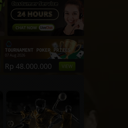
TOURNAMENT POKER PRIZES
07 Aug 2026
Rp 48.000.000
VIEW