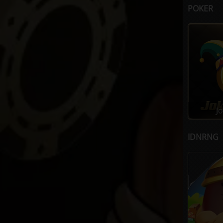
POKER
J
IDNRNG