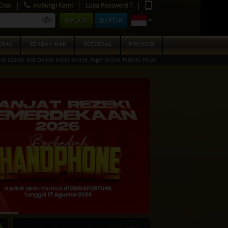
|
|
|
Chat
Hubungi Kami
Lupa Password ?
DAFTAR
GKAS
TEMBAK IKAN
REFERRAL
PROMOSI
 Online, Poker Online, Togel Online Terbaik, Terpercaya & Terbesar di Indonesia!! | VIN