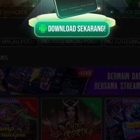
E WHACKER
SOS
DUCK 
5D TOTO MACAU POOLS
4D TOTO MACAU POOLS
MES
PROMO
NEW