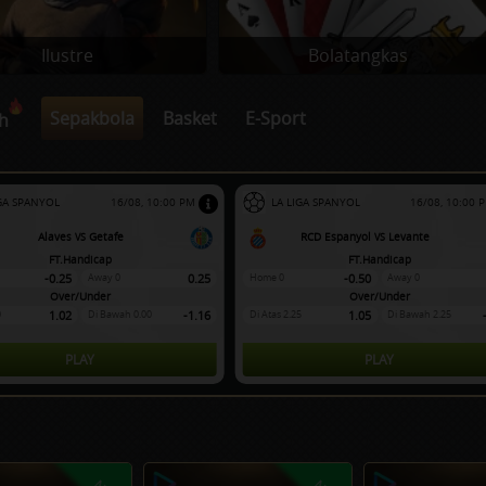
Ilustre
Bolatangkas
Sepakbola
Basket
E-Sport
h
IGA SPANYOL
16/08, 10:00 PM
LA LIGA SPANYOL
16/08, 10:00 
RCD Espanyol
Levante
Racing Santander
Villarreal
VS
VS
FT.Handicap
FT.Handicap
-0.50
0.50
0.50
Away 0
Home 0
Away 0
Over/Under
Over/Under
1.05
-1.20
-1.31
5
Di Bawah 2.25
Di Atas 2.25
Di Bawah 2.25
PLAY
PLAY