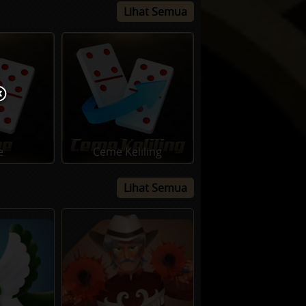
Lihat Semua
e
Ceme Keliling
Lihat Semua